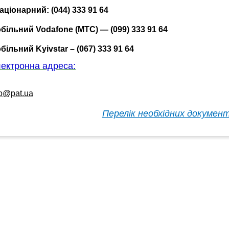
аціонарний: (044) 333 91 64
більний Vodafone (MTС) — (099) 333 91 64
більний Kyivstar – (067) 333 91 64
ектронна адреса:
fo@pat.ua
Перелік необхідних документ