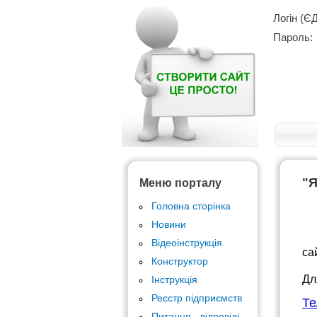
Логін (Є
Пароль:
"Я
Меню порталу
Головна сторінка
Новини
Ал
Відеоінструкція
са
Конструктор
Дл
Інструкція
Реєстр підприємств
Те
Питання - відповіді