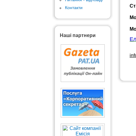
Ст
Контакти
Мо
Мо
Наші партнери
Ел
in