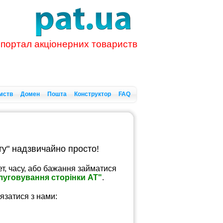
 портал акціонерних товариств
мств
Домен
Пошта
Конструктор
FAQ
ту" надзвичайно просто!
, часу, або бажання займатися
луговування сторінки АТ"
.
’язатися з нами
: